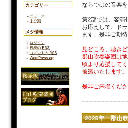
ならではの音楽を
カテゴリー
ニュース
第2部では、客演
未分類
お応えして、ドラ
メタ情報
ます。是非ご期待
ログイン
投稿の
RSS
見どころ、聴きど
コメントの
RSS
郡山吹奏楽団は地
WordPress.org
頃より応援してく
披露いたします。
是非ご来場くださ
2025年 郡