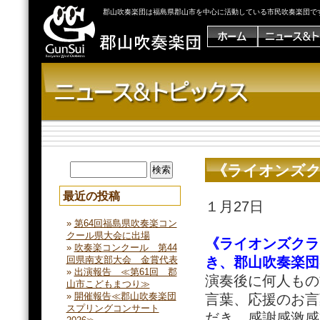
郡山吹奏楽団は福島県郡山市を中心に活動している市民吹奏楽団で
《ライオンズ
最近の投稿
１月27日
第64回福島県吹奏楽コン
クール県大会に出場
《ライオンズクラ
吹奏楽コンクール 第44
き、郡山吹奏楽団
回県南支部大会 金賞代表
出演報告 ≪第61回 郡
演奏後に何人もの
山市こどもまつり≫
開催報告≪郡山吹奏楽団
言葉、応援のお言
スプリングコンサート
だき、感謝感激感