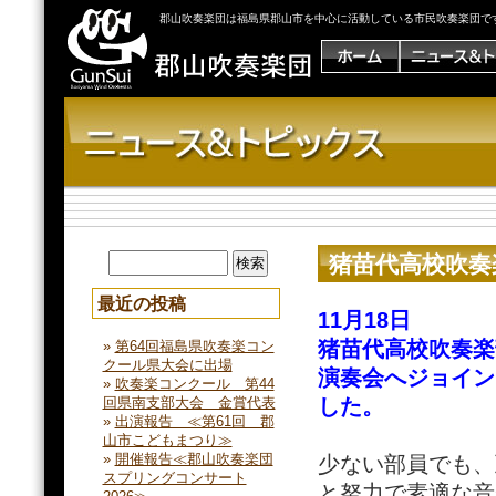
郡山吹奏楽団は福島県郡山市を中心に活動している市民吹奏楽団で
猪苗代高校吹奏
最近の投稿
11月18日
猪苗代高校吹奏楽
第64回福島県吹奏楽コン
クール県大会に出場
演奏会へジョイン
吹奏楽コンクール 第44
した。
回県南支部大会 金賞代表
出演報告 ≪第61回 郡
山市こどもまつり≫
開催報告≪郡山吹奏楽団
少ない部員でも、
スプリングコンサート
と努力で素適な音