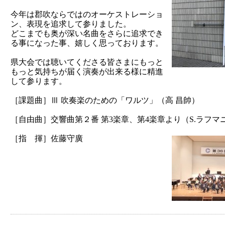
今年は郡吹ならではのオーケストレーショ
ン、表現を追求して参りました。
どこまでも奥が深い名曲をさらに追求でき
る事になった事、嬉しく思っております。
県大会では聴いてくださる皆さまにもっと
もっと気持ちが届く演奏が出来る様に精進
して参ります。
［課題曲］Ⅲ 吹奏楽のための「ワルツ」（高 昌帥）
［自由曲］交響曲第２番 第3楽章、第4楽章より（S.ラフマ
［指 揮］佐藤守廣