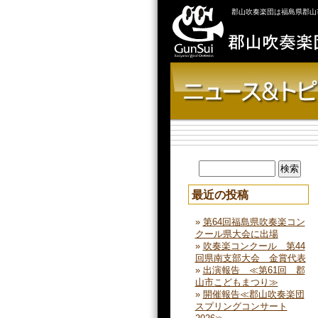
郡山吹奏楽団は福島県郡山
最近の投稿
第64回福島県吹奏楽コン
クール県大会に出場
吹奏楽コンクール 第44
回県南支部大会 金賞代表
出演報告 ≪第61回 郡
山市こどもまつり≫
開催報告≪郡山吹奏楽団
スプリングコンサート